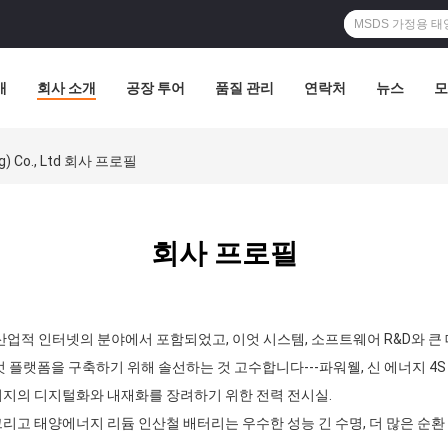
개
회사 소개
공장 투어
품질 관리
연락처
뉴스
모
ong) Co., Ltd 회사 프로필
회사 프로필
 산업적 인터넷의 분야에서 포함되었고, 이엇 시스템, 소프트웨어 R&D와 큰
엇 플랫폼을 구축하기 위해 솔선하는 것 고수합니다---파워웰, 신 에너지 4
너지의 디지털화와 내재화를 장려하기 위한 전력 전시실.
리고 태양에너지 리듐 인산철 배터리는 우수한 성능 긴 수명, 더 많은 순환