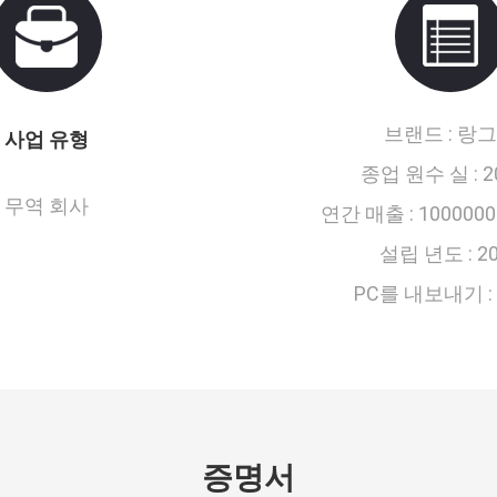
브랜드 :
랑그
사업 유형
종업 원수 실 :
2
무역 회사
연간 매출 :
1000000
설립 년도 :
2
PC를 내보내기 :
증명서