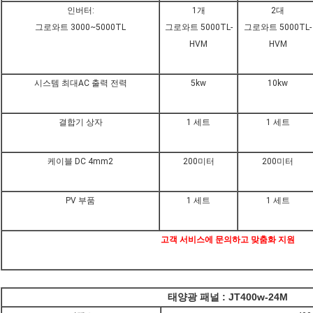
인버터:
1개
2대
그로와트 3000~5000TL
그로와트 5000TL-
그로와트 5000TL-
HVM
HVM
시스템 최대AC 출력 전력
5kw
10kw
결합기 상자
1 세트
1 세트
케이블 DC 4mm2
200미터
200미터
PV 부품
1 세트
1 세트
고객 서비스에 문의하고 맞춤화 지원
태양광 패널 : JT400w-24M