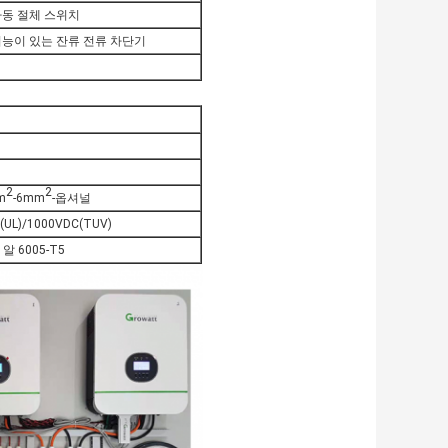
동 절체 스위치
기능이 있는 잔류 전류 차단기
2
2
m
-6mm
-옵셔널
(UL)/1000VDC(TUV)
알 6005-T5