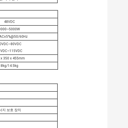
48VDC
3000~5000W
AC±5%@50/60Hz
0VDC~80VDC
0VDC~115VDC
 x 350 x 455mm
8kg/14.5kg
서지 보호 장치