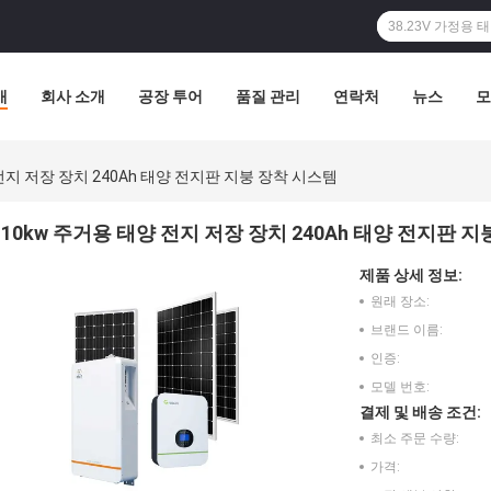
개
회사 소개
공장 투어
품질 관리
연락처
뉴스
모
전지 저장 장치 240Ah 태양 전지판 지붕 장착 시스템
10kw 주거용 태양 전지 저장 장치 240Ah 태양 전지판 
제품 상세 정보:
원래 장소:
브랜드 이름:
인증:
모델 번호:
결제 및 배송 조건:
최소 주문 수량:
가격: