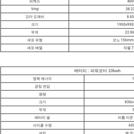
피맥스
400
Vmp
38.2
꼬마 도깨비
8.6
크기
1950x99
무게
22.8
세포 유형
모노 156mm 
세포 배열
직렬 
배터리 : 파워포터 10kwh
명목 에너지
공칭 전압
용량
크기
830x
무게
배터리 셀
리튬 이온 
사이클 수명
60
설치
벽 또