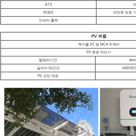
ATS
자
RCBO
과전류 보호 
인버터 출력
PV 부품
케이블 DC 및 MC4 커넥터
PV 회로 차단기
팔랑바기안
4m
닐라이 테간간
600VDC
PV 선반 재료