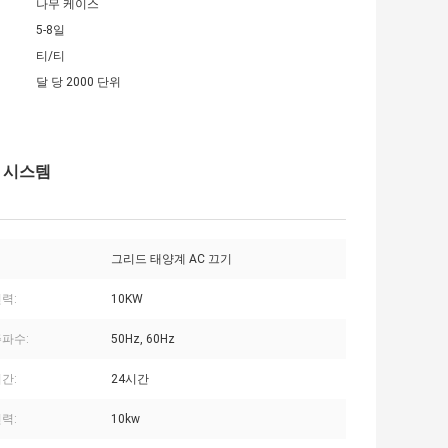
나무 케이스
5-8일
티/티
달 당 2000 단위
착 시스템
그리드 태양계 AC 끄기
력:
10KW
주파수:
50Hz, 60Hz
간:
24시간
력:
10kw