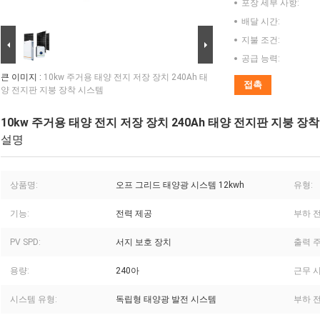
포장 세부 사항:
배달 시간:
지불 조건:
공급 능력:
큰 이미지 :
10kw 주거용 태양 전지 저장 장치 240Ah 태
접촉
양 전지판 지붕 장착 시스템
10kw 주거용 태양 전지 저장 장치 240Ah 태양 전지판 지붕 장
설명
상품명:
오프 그리드 태양광 시스템 12kwh
유형:
기능:
전력 제공
부하 전
PV SPD:
서지 보호 장치
출력 
용량:
240아
근무 시
시스템 유형:
독립형 태양광 발전 시스템
부하 전