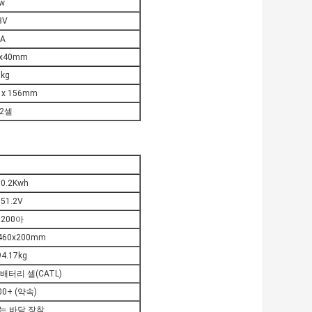
w
3V
5A
0x40mm
6kg
x 156mm
72셀
10.2Kwh
51.2V
200아
460x200mm
94.17kg
배터리 셀(CATL)
00+ (약속)
는 바닥 장착