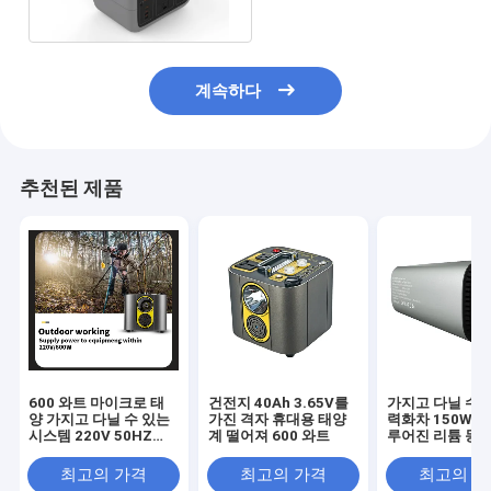
계속하다
추천된 제품
600 와트 마이크로 태
건전지 40Ah 3.65V를
가지고 다닐 수 
양 가지고 다닐 수 있는
가진 격자 휴대용 태양
력화차 150W 
시스템 220V 50HZ
계 떨어져 600 와트
루어진 리튬 동
4.75 킬로그램
최고의 가격
최고의 가격
최고의 