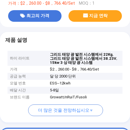
가격：$2，260.00 - $8，766.40/Set
MOQ：1
최고의 가격
지금 연락
제품 설명
,
그리드 태양 광 발전 시스템에서 22Kg
하이 라이트
,
그리드 태양 광 발전 시스템에서 38.23V
15kw 3 상 태양 광 시스템
가격
$2，260.00 - $8，766.40/Set
공급 능력
달 당 2000 단위
모델 번호
ESS--12kwh
배달 시간
5-8일
브랜드 이름
Growatt/nRuiT/Fusoli
더 많은 것을 전망하십시오