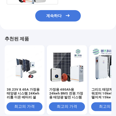
계속하다
추천된 제품
38.23V 8.65A 가정용
가정용 480Ah용
그리드 태양계 키
태양광 시스템 24Kwh
24kwh BMS 전원 가정
워포터 10kwh 2
리튬 이온 배터리 셀
용 태양광 발전 시스템
떨어져 15kw 
상
최고의 가격
최고의 가격
최고의 